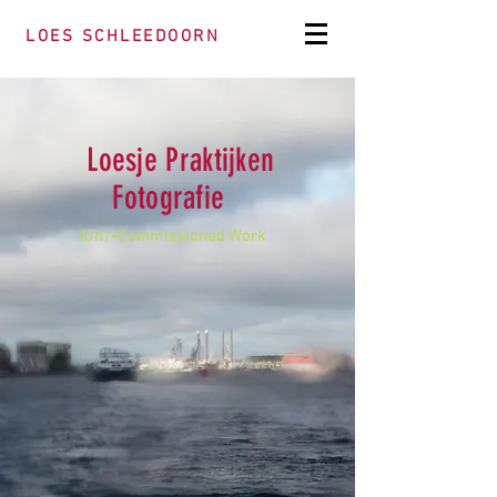
L O E S S C H L E E D O O R N
Loesje Praktijken
Fotografie
(Un)+Commissioned Work